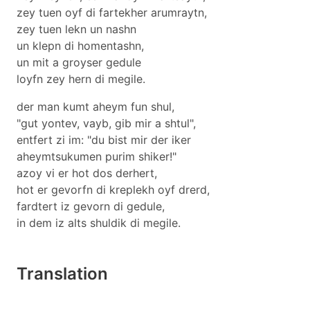
zey tuen oyf di fartekher arumraytn,
zey tuen lekn un nashn
un klepn di homentashn,
un mit a groyser gedule
loyfn zey hern di megile.
der man kumt aheym fun shul,
"gut yontev, vayb, gib mir a shtul",
entfert zi im: "du bist mir der iker
aheymtsukumen purim shiker!"
azoy vi er hot dos derhert,
hot er gevorfn di kreplekh oyf drerd,
fardtert iz gevorn di gedule,
in dem iz alts shuldik di megile.
Translation