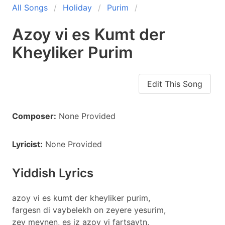
All Songs
Holiday
Purim
Azoy vi es Kumt der
Kheyliker Purim
Edit This Song
Composer:
None Provided
Lyricist:
None Provided
Yiddish Lyrics
azoy vi es kumt der kheyliker purim,
fargesn di vaybelekh on zeyere yesurim,
zey meynen, es iz azoy vi fartsaytn,