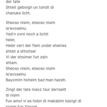
der tate
Shteit geboign un tsindt di
chanuke licht.
Sheoso nisim, sheoso nisim
la'avoseinu.
Yed'n ovnt noch a lichtl
heler,
Heler vert der flam under shames
shteit a shtoltser
Vi der shoimer fun zein
shtam.
Sheoso nisim, sheoso nisim
la'avoseinu
Bayomim hoheim baz'man hazeh.
Zingt der tate maoz tsur dertseilt
di nisim
Fun amol vi es hobn di makabim bazigt di
sonim fun Yisroel.