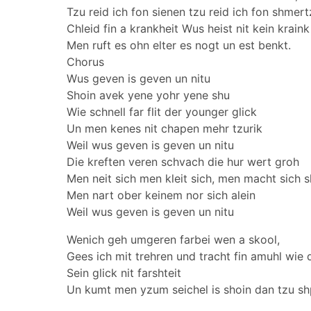
Tzu reid ich fon sienen tzu reid ich fon shmert
Chleid fin a krankheit Wus heist nit kein kraink
Men ruft es ohn elter es nogt un est benkt.
Chorus
Wus geven is geven un nitu
Shoin avek yene yohr yene shu
Wie schnell far flit der younger glick
Un men kenes nit chapen mehr tzurik
Weil wus geven is geven un nitu
Die kreften veren schvach die hur wert groh
Men neit sich men kleit sich, men macht sich s
Men nart ober keinem nor sich alein
Weil wus geven is geven un nitu
Wenich geh umgeren farbei wen a skool,
Gees ich mit trehren und tracht fin amuhl wie
Sein glick nit farshteit
Un kumt men yzum seichel is shoin dan tzu sh