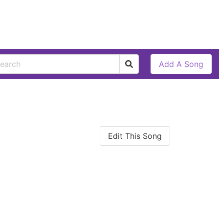
Add A Song
Edit This Song