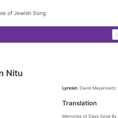
ase of Jewish Song
n Nitu
Lyricist:
David Meyerowitz
Translation
Memories of Days Gone By