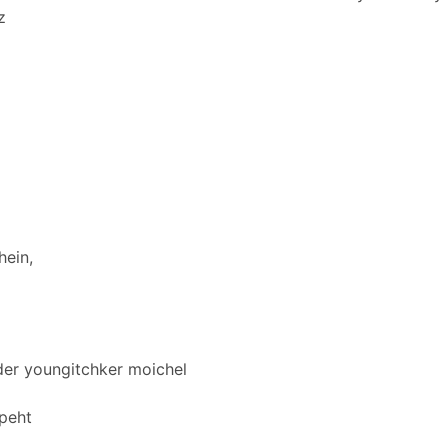
z
hein,
 der youngitchker moichel
peht